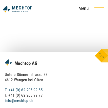
Menu
DE
EN
Produkte und Dienstleistungen
Metall- und Stahlbau
Behälter- und Apparatebau
Mechtop AG
Rohr- und Dampfleitungsbau
Untere Dünnernstrasse 33
4612 Wangen bei Olten
Fördertechnik
T. +41 (0) 62 205 99 55
F. +41 (0) 62 205 99 77
Instandhaltung und Service
info@mechtop.ch