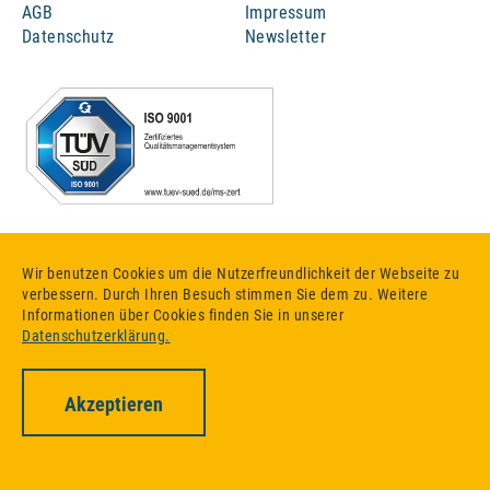
AGB
Impressum
Rammschutz
Datenschutz
Newsletter
Montage und Umzug
Maschinenrevision
Engineering
Über Mechtop
Wir benutzen Cookies um die Nutzerfreundlichkeit der Webseite zu
verbessern. Durch Ihren Besuch stimmen Sie dem zu. Weitere
Informationen über Cookies finden Sie in unserer
Team
Datenschutzerklärung.
Jobs und Karriere
Akzeptieren
Ausbildung